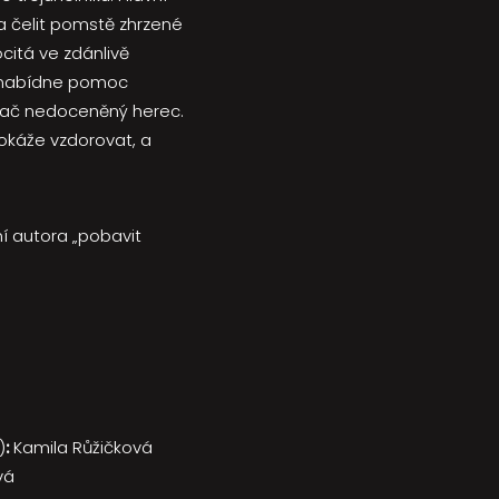
na čelit pomstě zhrzené
citá ve zdánlivě
 nenabídne pomoc
 ač nedoceněný herec.
káže vzdorovat, a
ní autora „pobavit
)
:
Kamila Růžičková
vá