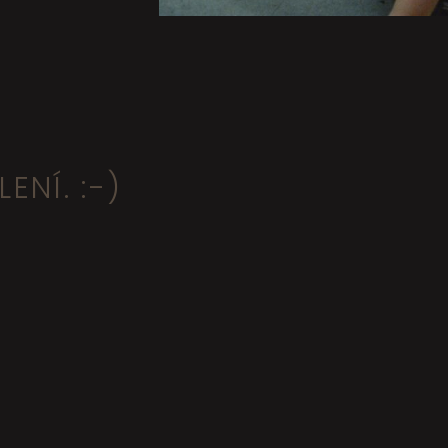
ENÍ. :-)