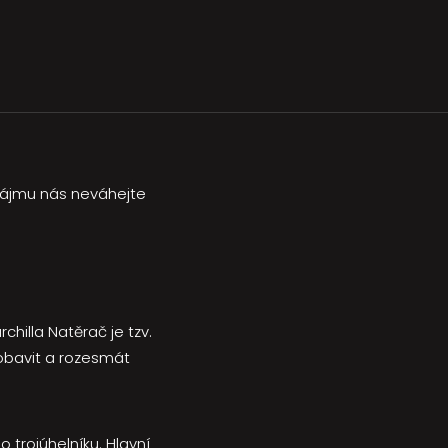
zájmu nás neváhejte
hilla Natěrač je tzv.
 pobavit a rozesmát
 trojúhelníku. Hlavní