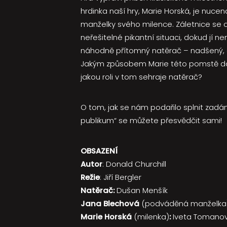
hrdinka naší hry, Marie Horská, je nuce
manželky svého milence. Záletnice se o
neřešitelné pikantní situaci, dokud jí
náhodně přítomný natěrač – nadšený,
Jakým způsobem Marie této pomstě do
jakou roli v tom sehraje natěrač?
O tom, jak se nám podařilo splnit zadá
publikum“ se můžete přesvědčit sami!
OBSAZENÍ
Autor
: Donald Churchill
Režie
: Jiří Bergler
Natěrač:
Dušan Menšík
Jana Blechová
(podváděná manželka
Marie Horská
(milenka)
:
Iveta Tomano