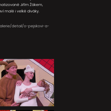
matizované Jiřím Žákem,
í malé i velké diváky.
lerie/detail/o-pejskovi-a-