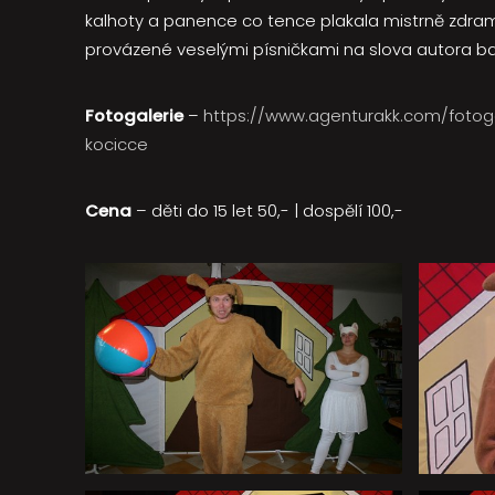
kalhoty a panence co tence plakala mistrně zdra
provázené veselými písničkami na slova autora bav
Fotogalerie
–
https://www.agenturakk.com/fotoga
kocicce
Cena
– děti do 15 let 50,- | dospělí 100,-