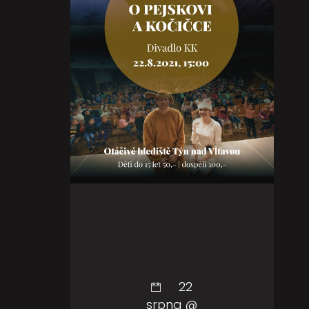
22
srpna @