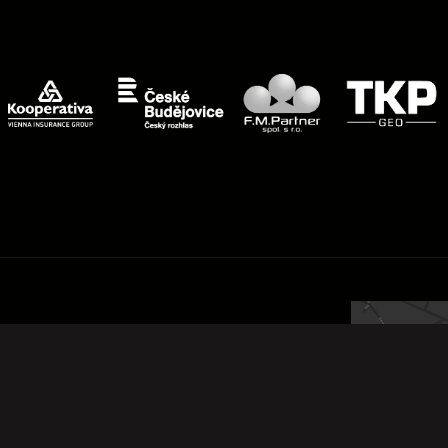
5 01 Týn nad Vltavou