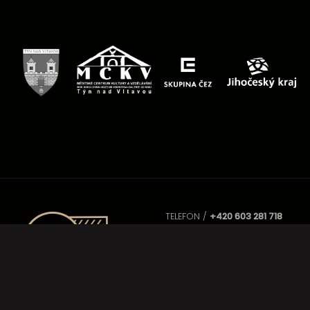
TELEFON /
+420 603 281 718
EMAIL /
info@dsvltavan.cz
SÍDLO /
Zámecké nádvoří 783, 37
IČO /
145 02 232
DIČ /
CZ-145 02 232