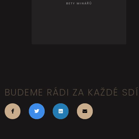
BETY MINÁŘŮ
BUDEME RÁDI ZA KAŽDÉ SDÍL