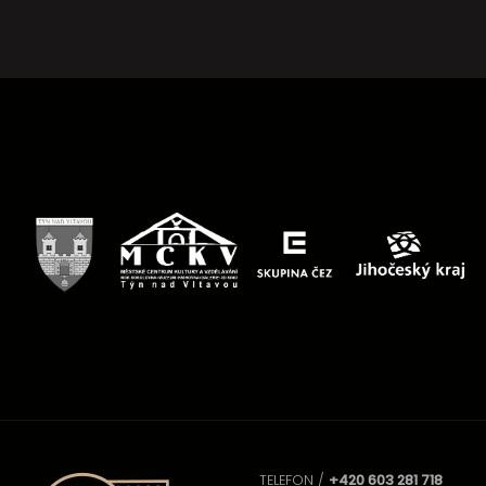
TELEFON /
+420 603 281 718