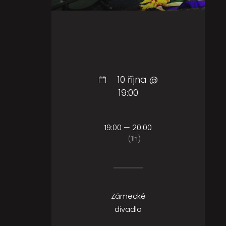
10 října @
19:00
19:00 — 20:00
(1h)
Zámecké
divadlo