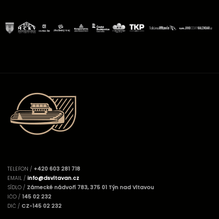
TELEFON /
+420 603 281 718
EMAIL /
info@dsvltavan.cz
SÍDLO /
Zámecké nádvoří 783, 375 01 Týn nad Vltavou
IČO /
145 02 232
DIČ /
CZ-145 02 232