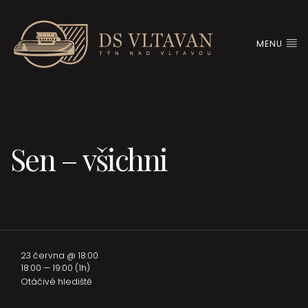
MENU
Sen – všichni
23 června @ 18:00
18:00 — 19:00
(1h)
Otáčivé hlediště