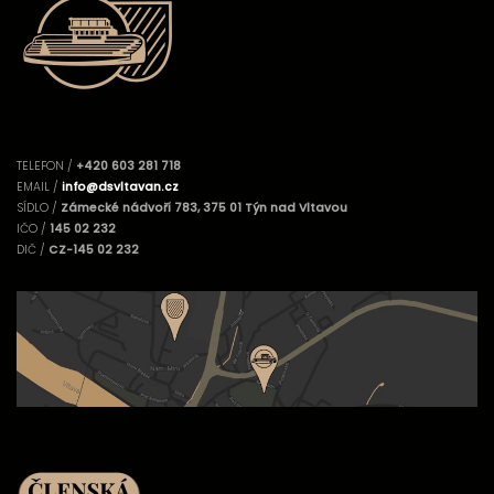
TELEFON /
+420 603 281 718
EMAIL /
info@dsvltavan.cz
SÍDLO /
Zámecké nádvoří 783, 375 01 Týn nad Vltavou
IČO /
145 02 232
DIČ /
CZ-145 02 232